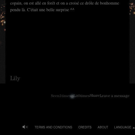
copain, on est allé en forêt et on a croisé ce drôle de bonhomme
pendu là. C'était une belle surprise ^^
Lily
Share
Seen
1
times
Lit
0
times
Leave a message
TERMS AND CONDITIONS
CREDITS
ABOUT
LANGUAGE