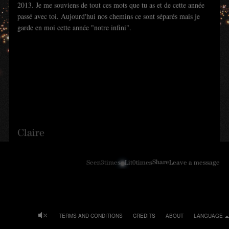
2013. Je me souviens de tout ces mots que tu as et de cette année
passé avec toi. Aujourd'hui nos chemins ce sont séparés mais je
garde en moi cette année "notre infini".
Claire
Share
Seen
3
times
Lit
0
times
Leave a message
TERMS AND CONDITIONS
CREDITS
ABOUT
LANGUAGE