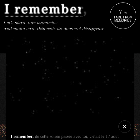
7
%
FADE FROM
MEMORIES
Let's share our memories
and make sure this website does not disappear.
I remember,
de cette soirée passée avec toi, c'était le 17 août