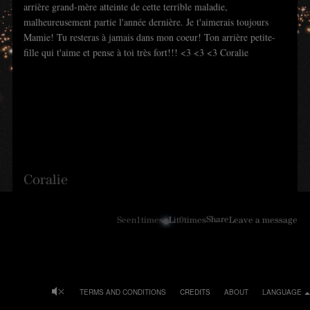
arrière grand-mère atteinte de cette terrible maladie,
malheureusement partie l'année dernière. Je t'aimerais toujours
Mamie! Tu resteras à jamais dans mon coeur! Ton arrière petite-
fille qui t'aime et pense à toi très fort!!! <3 <3 <3 Coralie
Coralie
Share
Seen
1
times
Lit
0
times
Leave a message
TERMS AND CONDITIONS
CREDITS
ABOUT
LANGUAGE