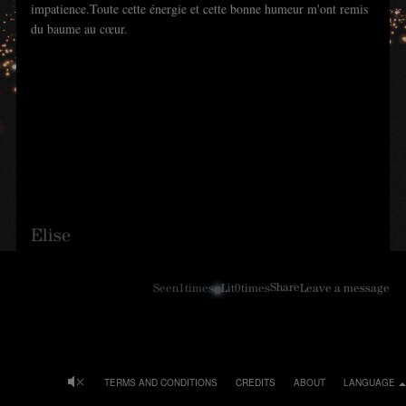
impatience.Toute cette énergie et cette bonne humeur m'ont remis
du baume au cœur.
Elise
Share
Seen
1
times
Lit
0
times
Leave a message
TERMS AND CONDITIONS
CREDITS
ABOUT
LANGUAGE