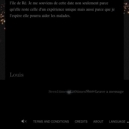
l'île de Ré. Je me souviens de cette date non seulement parce
qu'elle reste celle d'un expérience unique mais aussi parce que je
l'espère elle pourra aider les malades.
Louis
Share
Seen
1
times
Lit
0
times
Leave a message
TERMS AND CONDITIONS
CREDITS
ABOUT
LANGUAGE